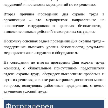
нарушений и постановке мероприятий по их решению.
Вторая причина
проведения
дн
я
охраны труда в
организации – это мероприятия
направленные на
оповещени
е
сотрудников о правилах безопасности,
выявлени
е
навыков действи
й
в экстренных ситуациях.
Поскольку
основная
задача проведения Дня охраны труда –
поддержание высокого уровня безопасности, результаты
мероприятия анализируются и обсуждаются.
На совещ
а
нии по итогам проведения Дня охраны труда
комиссия, с обязательным присутствием
представителя
отдела
охран
ы
труда,
обсужда
ет
выявленные проблемы и
пути
их
решения,
а также
рассматривает
достаточно много
вопросов, волнующих работников
предприятия
,
с целью
улучш
ения
услови
й
труда.
Фотогалерея